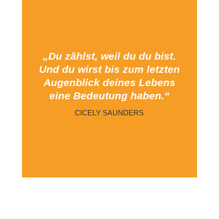
„Du zählst, weil du du bist.
Und du wirst bis zum letzten
Augenblick deines Lebens
eine Bedeutung haben.“
CICELY SAUNDERS