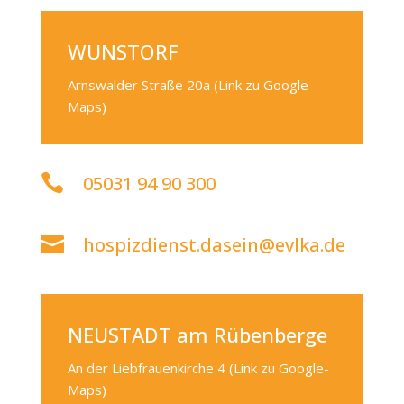
WUNSTORF
Arnswalder Straße 20a
(Link zu Google-
Maps)

05031 94 90 300

hospizdienst.dasein@evlka.de
NEUSTADT am Rübenberge
An der Liebfrauenkirche 4
(Link zu Google-
Maps)